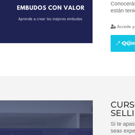
Conocerás
están teni
Accede 
Quie
CURS
SELL
Si te apas
seas expe